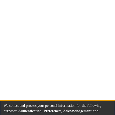
den folgenden zwei Jahren wurden sie
gesellschaftlich isoliert, ihrer wirtschaftlichen
Existenz und vieler ihrer Rechte beraubt.
Nach dem deutschen Überfall auf die
Sowjetunion begann im Sommer 1941 auch
im Westen die systematische Verschleppung
der Juden. Als erste wurden, noch im
Oktober 1941, Juden aus Luxemburg
deportiert. Dort schrieb der Vorsitzende der
jüdischen Gemeinschaft, Alfred
Oppenheimer: "Ein furchtbares Geschick
lastet wieder über unserer Gemeinde. Das
Schlimmste, das eintreten kann, ist nun
eingetreten, und der Polentransport steht
fest."
We collect and process your personal information for the following
purposes:
Authentication, Preferences, Acknowledgement and