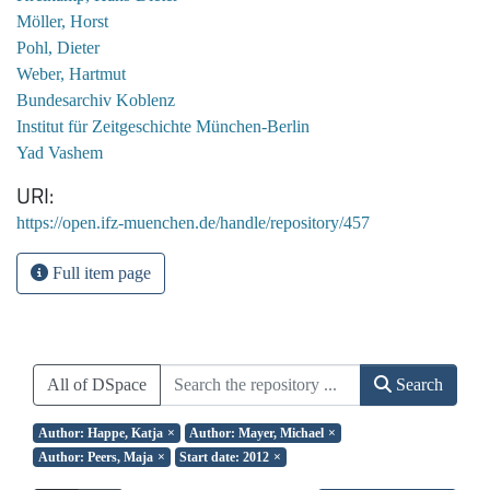
Möller, Horst
Pohl, Dieter
Weber, Hartmut
Bundesarchiv Koblenz
Institut für Zeitgeschichte München-Berlin
Yad Vashem
URI
https://open.ifz-muenchen.de/handle/repository/457
Full item page
All of DSpace
Search
Author: Happe, Katja
×
Author: Mayer, Michael
×
Author: Peers, Maja
×
Start date: 2012
×