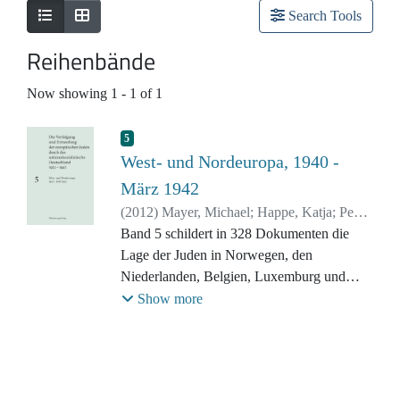
Search Tools
Reihenbände
Now showing
1 - 1 of 1
5
West- und Nordeuropa, 1940 -
März 1942
(
2012
)
Mayer, Michael
;
Happe, Katja
;
Peers,
Maja
Band 5 schildert in 328 Dokumenten die
Lage der Juden in Norwegen, den
Niederlanden, Belgien, Luxemburg und
Frankreich vom Frühjahr 1940 bis zum
Show more
Sommer 1942. Durch die deutsche
Besatzung Nord- und Westeuropas im
Frühjahr 1940 gerieten mehr als eine halbe
Million Juden unter deutsche Herrschaft. In