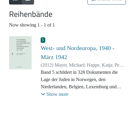
Reihenbände
Now showing
1 - 1 of 1
5
West- und Nordeuropa, 1940 -
März 1942
(
2012
)
Mayer, Michael
;
Happe, Katja
;
Peers,
Maja
Band 5 schildert in 328 Dokumenten die
Lage der Juden in Norwegen, den
Niederlanden, Belgien, Luxemburg und
Frankreich vom Frühjahr 1940 bis zum
Show more
Sommer 1942. Durch die deutsche
Besatzung Nord- und Westeuropas im
Frühjahr 1940 gerieten mehr als eine halbe
Million Juden unter deutsche Herrschaft. In
den folgenden zwei Jahren wurden sie