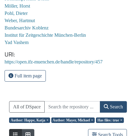
Möller, Horst
Pohl, Dieter
Weber, Hartmut
Bundesarchiv Koblenz
Institut für Zeitgeschichte München-Berlin
Yad Vashem
URI
https://open.ifz-muenchen.de/handle/repository/457
Full item page
All of DSpace
Search
Author: Happe, Katja
×
Author: Mayer, Michael
×
Has files: true
×
Search Tools