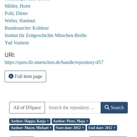
Möller, Horst
Pohl, Dieter
Weber, Hartmut
Bundesarchiv Koblenz
Institut für Zeitgeschichte München-Berlin
Yad Vashem
URI
https://open.ifz-muenchen.de/handle/repository/457
Full item page
All of DSpace
Search
Author: Happe, Katja
×
Author: Peers, Maja
×
Author: Mayer, Michael
×
Start date: 2012
×
End date: 2012
×