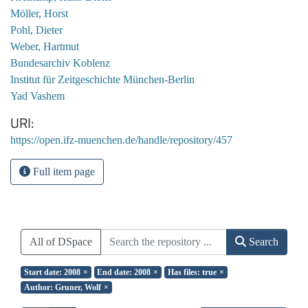
Möller, Horst
Pohl, Dieter
Weber, Hartmut
Bundesarchiv Koblenz
Institut für Zeitgeschichte München-Berlin
Yad Vashem
URI
https://open.ifz-muenchen.de/handle/repository/457
Full item page
All of DSpace
Search
Start date: 2008
×
End date: 2008
×
Has files: true
×
Author: Gruner, Wolf
×