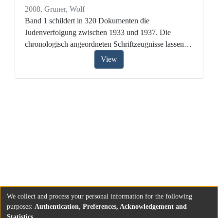
2008
,
Gruner, Wolf
Band 1 schildert in 320 Dokumenten die
Judenverfolgung zwischen 1933 und 1937. Die
chronologisch angeordneten Schriftzeugnisse lassen
sichtbar werden, wie die Entrechtung und soziale
View
Isolation der Juden in Deutschland vorangetrieben
wurde, welche Rolle der Terror, das staatliche Kalkül
und die Gleichgültigkeit sehr vieler Deutscher spielten.
Nach kurzer Zeit war ein Zustand erreicht, wie ihn der
Berliner Rabbiner Joachim Prinz 1935 beschrieb: „Des
Juden Los ist: nachbarlos zu sein. Wir würden das
alles nicht so schmerzlich empfinden, hätten wir nicht
das Gefühl, dass wir einmal Nachbarn besessen
haben.“
We collect and process your personal information for the following
purposes:
Authentication, Preferences, Acknowledgement and
Statistics
.