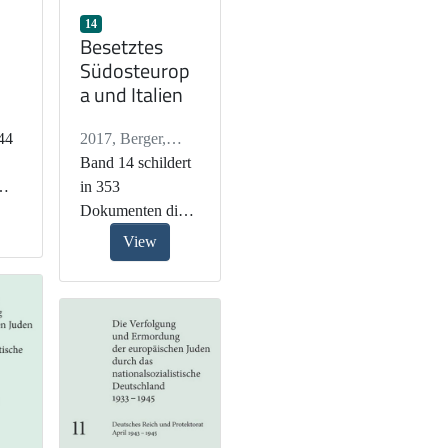
14
Besetztes
Südosteurop
a und Italien
44
2017
,
Berger,
Sara
Band 14 schildert
,
Lewin,
Erwin
in 353
,
Schmid,
Sanela
Dokumenten die
,
Vassilikou,
Maria
Verfolgung der
View
en
Juden im
unft
faschistischen
Italien sowie in
den Ländern
den
Jugoslawien,
Griechenland und
eten
Albanien. Im
Unterschied zum