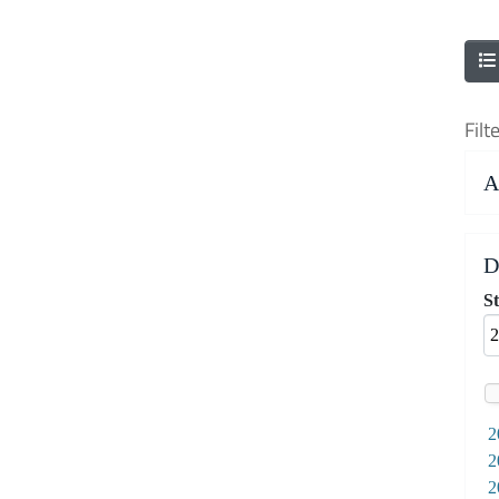
Filt
A
D
Subm
St
2
2
2