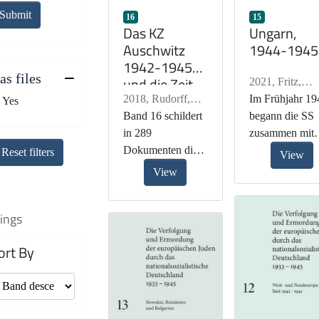
Submit
16
15
Das KZ
Ungarn,
Auschwitz
1944-1945
1942-1945
as files
und die Zeit
2021
,
Fritz,
der
2018
,
Rudorff,
Regina
Im Frühjahr 19
Yes
Todesmärsch
Andrea
Band 16 schildert
begann die SS
e 1944/45
in 289
zusammen mit
Dokumenten die
ungarischen
Reset filters
View
Geschichte des
Stellen über
View
Judenmords im
430000 Person
Konzentrations-
jüdischer Herk
ings
und
aus dem
Vernichtungslager
ungarischen
ort By
Auschwitz-
Kernland und 
Birkenau sowie
ungarisch
die Räumungen
besetzten Gebi
der
zu deportieren.