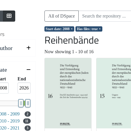
All of DSpace
Start date: 2008
×
Has files: true
×
ers
Reihenbände
uthor
Now showing
1 - 10 of 16
ate
it
art
End
008 - 2009
2
010 - 2019
11
020 - 2021
3