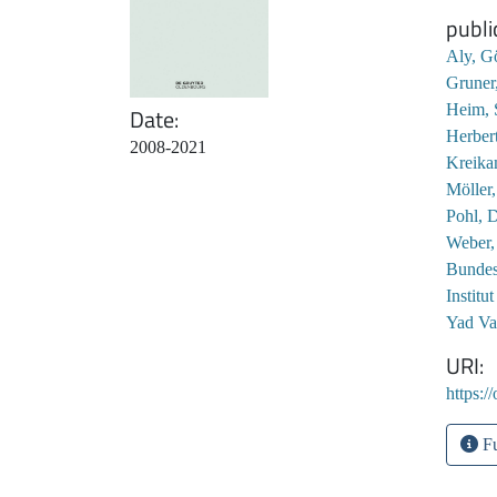
publi
Aly, G
Gruner
Heim, 
Date
Herbert
2008-2021
Kreika
Möller,
Pohl, D
Weber,
Bundes
Institu
Yad V
URI
https:/
Fu