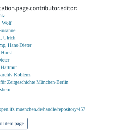
cation.page.contributor.editor
ötz
, Wolf
Susanne
, Ulrich
mp, Hans-Dieter
 Horst
ieter
 Hartmut
archiv Koblenz
t für Zeitgeschichte München-Berlin
ashem
/open.ifz-muenchen.de/handle/repository/457
ll item page