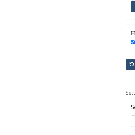
H
Sett
S