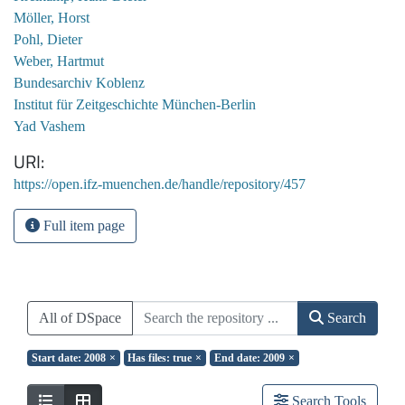
Möller, Horst
Pohl, Dieter
Weber, Hartmut
Bundesarchiv Koblenz
Institut für Zeitgeschichte München-Berlin
Yad Vashem
URI
https://open.ifz-muenchen.de/handle/repository/457
Full item page
All of DSpace
Search
Start date: 2008
×
Has files: true
×
End date: 2009
×
Search Tools