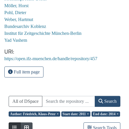
Möller, Horst
Pohl, Dieter
Weber, Hartmut
Bundesarchiv Koblenz
Institut für Zeitgeschichte München-Berlin
Yad Vashem
URI
https://open.ifz-muenchen.de/handle/repository/457
Full item page
All of DSpace
Search
Author: Friedrich, Klaus-Peter
×
Start date: 2011
×
End date: 2014
×
Search Tools