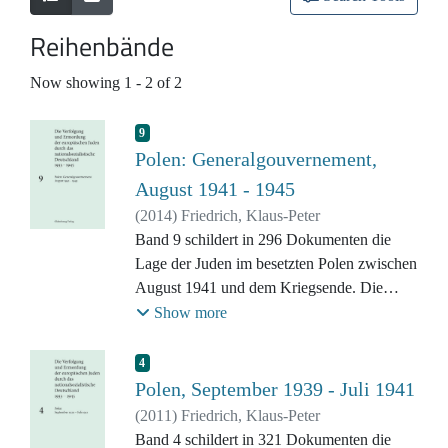
Reihenbände
Now showing
1 - 2 of 2
9
Polen: Generalgouvernement,
August 1941 - 1945
(
2014
)
Friedrich, Klaus-Peter
Band 9 schildert in 296 Dokumenten die
Lage der Juden im besetzten Polen zwischen
August 1941 und dem Kriegsende. Die
meisten polnischen Juden lebten im Jahr
Show more
1941 im Generalgouvernement. Dort starben
schon vor dem Beginn des systematischen
4
Massenmords viele Tausend an Hunger und
Polen, September 1939 - Juli 1941
Krankheiten, gegen die jüdische
(
2011
)
Friedrich, Klaus-Peter
Selbsthilfekomitees mit ihren beschränkten
Band 4 schildert in 321 Dokumenten die