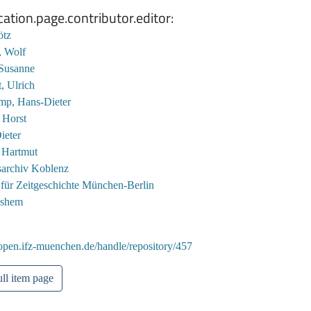
cation.page.contributor.editor
ötz
, Wolf
Susanne
, Ulrich
mp, Hans-Dieter
 Horst
ieter
 Hartmut
archiv Koblenz
t für Zeitgeschichte München-Berlin
ashem
/open.ifz-muenchen.de/handle/repository/457
ll item page