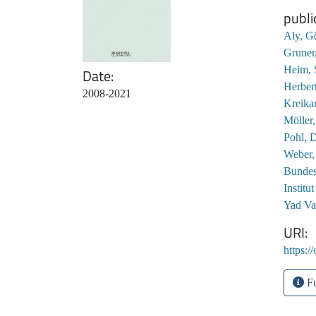
publi
Aly, G
Gruner
Heim, 
Date
Herbert
2008-2021
Kreika
Möller,
Pohl, D
Weber,
Bundes
Institu
Yad V
URI
https:/
Fu