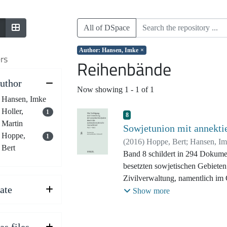
All of DSpace
Author: Hansen, Imke
×
ers
Reihenbände
uthor
Now showing
1 - 1 of 1
Hansen, Imke
Holler,
1
8
Martin
Sowjetunion mit annektie
Hoppe,
1
(
2016
)
Hoppe, Bert
;
Hansen, I
Bert
Band 8 schildert in 294 Dokumenten das Geschehe
besetzten sowjetischen Gebieten
Zivilverwaltung, namentlich im
ate
Weißruthenien und im Reichsko
Show more
Herbst 1941 an übergab die Weh
sowjetischen Gebiete an die neu
Zivilverwaltung. Deren Beamte 