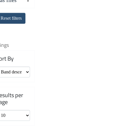
as files
Ausbeutung der dort lebenden Jud
von Wirtschaftsunternehmen, de
Reset filters
Institutionen. Im Frühjahr 1942
und Sicherheitspolizei zu einer
Verlauf sie ein Getto nach dem 
Insassen erschossen. Manchen M
ings
Massakern zu entkommen, ohne H
jedoch aussichtslos. Sechs Woc
ort By
des Gettos Luck schrieb Chaim P
Versteck im Wald: „Wie glücklic
Schüssel heißes Wasser hätte, 
könnte und ein frisches Hemd u
Dann mag der Tod ruhig komme
esults per
age