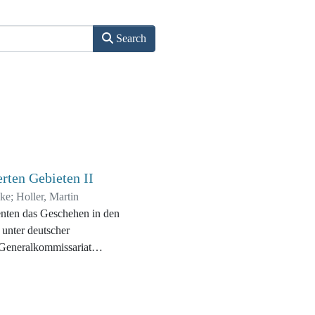
Search
rten Gebieten II
mke
;
Holler, Martin
n in den
 unter deutscher
 Generalkommissariat
mmissariat Ukraine. Von
rmacht Teile der besetzten
geschaffene deutsche
setzten die Verfolgung und