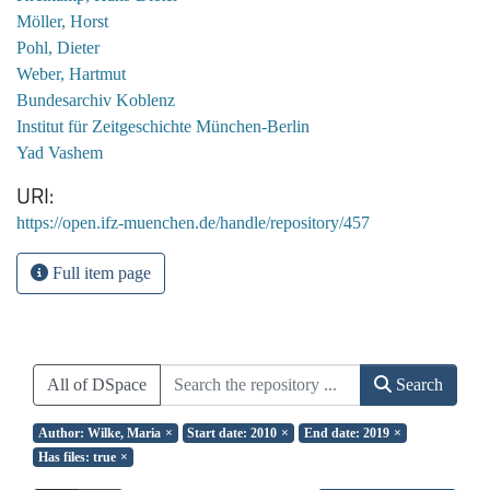
Möller, Horst
Pohl, Dieter
Weber, Hartmut
Bundesarchiv Koblenz
Institut für Zeitgeschichte München-Berlin
Yad Vashem
URI
https://open.ifz-muenchen.de/handle/repository/457
Full item page
All of DSpace
Search
Author: Wilke, Maria
×
Start date: 2010
×
End date: 2019
×
Has files: true
×