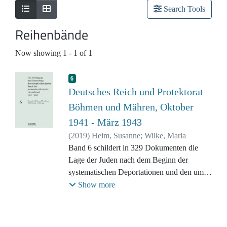
Search Tools
Reihenbände
Now showing
1 - 1 of 1
6
Deutsches Reich und Protektorat
Böhmen und Mähren, Oktober
1941 - März 1943
(
2019
)
Heim, Susanne
;
Wilke, Maria
Band 6 schildert in 329 Dokumenten die
Lage der Juden nach dem Beginn der
systematischen Deportationen und den um
sich greifenden Schrecken, als immer mehr
Show more
Menschen den Bescheid zum Transport in
den Osten bekamen. Zeitungsartikel,
Diplomatenberichte und Tagebücher