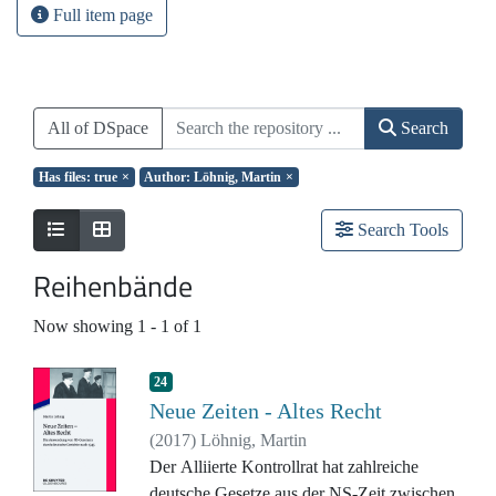
Full item page
All of DSpace
Search
Has files: true
×
Author: Löhnig, Martin
×
Search Tools
Reihenbände
Now showing
1 - 1 of 1
24
Neue Zeiten - Altes Recht
(
2017
)
Löhnig, Martin
Der Alliierte Kontrollrat hat zahlreiche
deutsche Gesetze aus der NS-Zeit zwischen