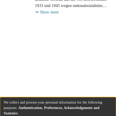
1933 und 1945 wegen nationalsozialistischer
Inhalte aufgehoben. Die Mehrzahl dieser
Show more
Gesetze blieb jedoch in Kraft. Die deutschen
Gerichte standen nach dem Ende des
Zweiten Weltkriegs vor der Aufgabe, diese
Normen unter grundlegend veränderten
Bedingungen anzuwenden. Wie sie mit
dieser Herausforderung umgingen, zeigt
Martin Löhnig am Beispiel des Familien-
und Arbeitsrechts. Der Jurist und
Rechtshistoriker wirft damit ein neues
Schlaglicht auf ein wichtiges, aber oft
vergessenes Kapitel deutscher
Rechtsgeschichte am Übergang von der
Diktatur zur Demokratie.
We collect and process your personal information for the following
purposes:
Authentication, Preferences, Acknowledgement and
Statistics
.