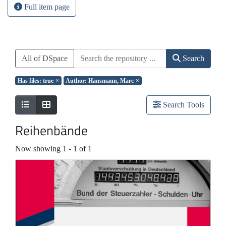
Full item page
All of DSpace
Search
Has files: true
×
Author: Hansmann, Marc
×
Search Tools
Reihenbände
Now showing
1 - 1 of 1