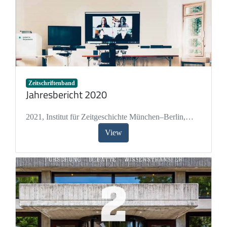
Zeitschriftenband
Jahresbericht 2020
2021
,
Institut für Zeitgeschichte München–Berlin
,
Wirsching, Andreas
,
Paulmichl, Simone
,
Milz,
View
Kristina
,
Schwenke, Kerstin
,
Gebhard, Nadine
,
Reizle, Angelika