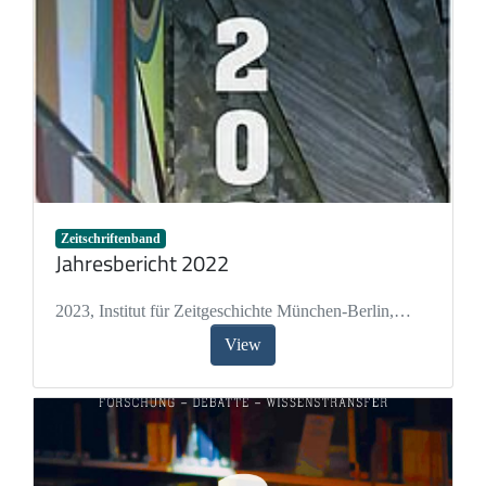
Zeitschriftenband
Jahresbericht 2022
2023
,
Institut für Zeitgeschichte München-Berlin
,
Wirsching, Andreas
,
Paulmichl, Simone
,
Milz,
View
Kristina
,
Beck, Philipp
,
Bielmeier, Annette
,
Drecoll,
Lena
,
Munoz Ott, Sophia
,
Reizle, Angelika