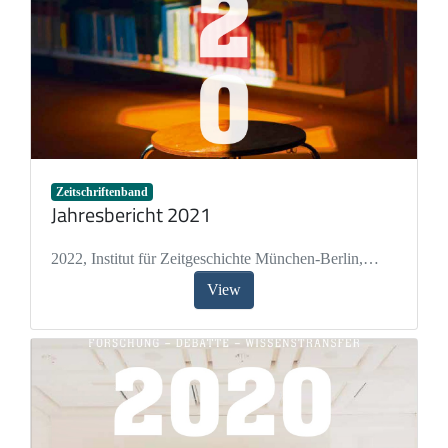
Zeitschriftenband
Jahresbericht 2021
2022
,
Institut für Zeitgeschichte München-Berlin
,
Wirsching, Andreas
,
Paulmichl, Simone
,
Milz,
View
Kristina
,
Beck, Philipp
,
Tulay, Hannah
,
Reizle,
Angelika