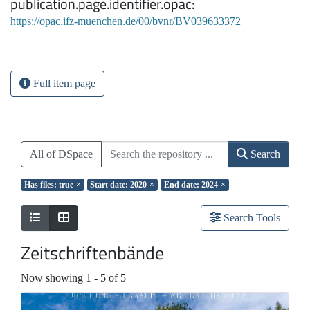
publication.page.identifier.opac
https://opac.ifz-muenchen.de/00/bvnr/BV039633372
Full item page
All of DSpace
Search
Has files: true
×
Start date: 2020
×
End date: 2024
×
Search Tools
Zeitschriftenbände
Now showing
1 - 5 of 5