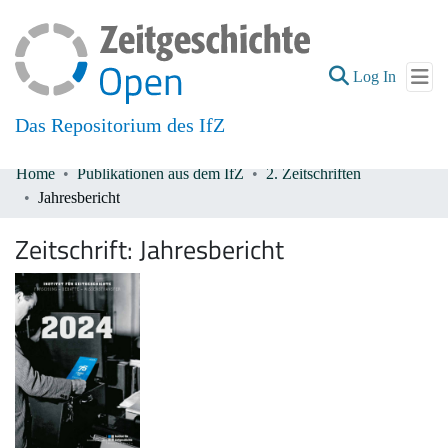
(current
Log In
Das Repositorium des IfZ
Home
Publikationen aus dem IfZ
2. Zeitschriften
Communities & Collections
Jahresbericht
All of DSpace
Zeitschrift:
Jahresbericht