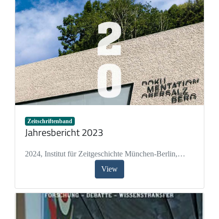
Zeitschriftenband
Jahresbericht 2023
2024
,
Institut für Zeitgeschichte München-Berlin
,
Wirsching, Andreas
,
Paulmichl, Simone
,
Milz,
View
Kristina
,
Albrecht, Petra
,
Drecoll, Lena
,
Munoz Ott,
Sophia
,
Reizle, Angelika