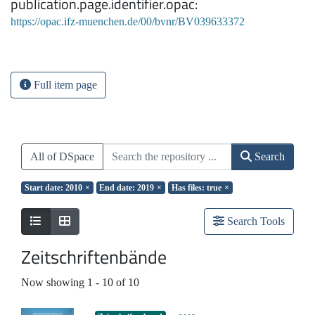
publication.page.identifier.opac
https://opac.ifz-muenchen.de/00/bvnr/BV039633372
Full item page
All of DSpace
Search
Start date: 2010
×
End date: 2019
×
Has files: true
×
Search Tools
Zeitschriftenbände
Now showing
1 - 10 of 10