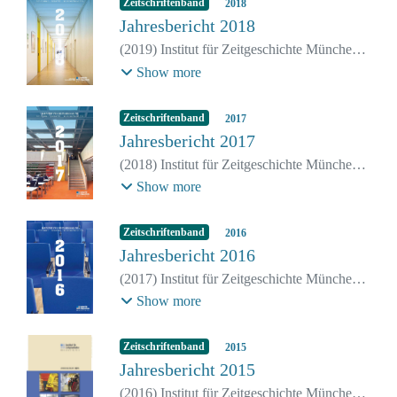
Zeitschriftenband
2018
Jahresbericht 2018
(
2019
)
Institut für Zeitgeschichte München–
Berlin
;
Wirsching, Andreas
;
Paulmichl,
Show more
Simone
;
Milz, Kristina
;
Schwenke, Kerstin
;
Reizle, Angelika
Zeitschriftenband
2017
Jahresbericht 2017
(
2018
)
Institut für Zeitgeschichte München-
Berlin
;
Wirsching, Andreas
;
Paulmichl,
Show more
Simone
Zeitschriftenband
2016
Jahresbericht 2016
(
2017
)
Institut für Zeitgeschichte München-
Berlin
;
Wirsching, Andreas
;
Paulmichl,
Show more
Simone
Zeitschriftenband
2015
Jahresbericht 2015
(
2016
)
Institut für Zeitgeschichte München-