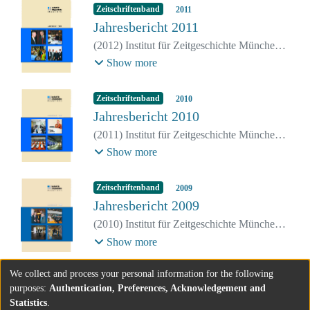
Zeitschriftenband
2011
Jahresbericht 2011
(
2012
)
Institut für Zeitgeschichte München-
Berlin
Show more
Zeitschriftenband
2010
Jahresbericht 2010
(
2011
)
Institut für Zeitgeschichte München-
Berlin
Show more
Zeitschriftenband
2009
Jahresbericht 2009
(
2010
)
Institut für Zeitgeschichte München-
Berlin
Show more
We collect and process your personal information for the following
purposes:
Authentication, Preferences, Acknowledgement and
Statistics
.