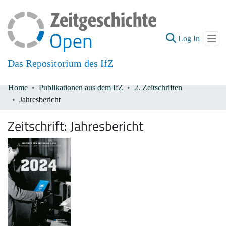
(current
Log In
Das Repositorium des IfZ
Home
Publikationen aus dem IfZ
2. Zeitschriften
Communities & Collections
Jahresbericht
All of DSpace
Zeitschrift:
Jahresbericht