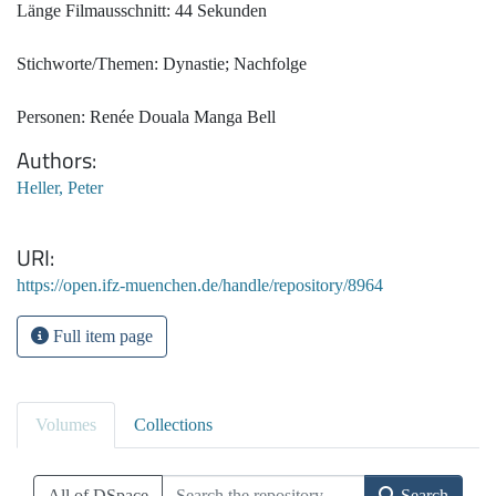
Länge Filmausschnitt: 44 Sekunden
Stichworte/Themen: Dynastie; Nachfolge
Personen: Renée Douala Manga Bell
Authors
Heller, Peter
URI
https://open.ifz-muenchen.de/handle/repository/8964
Full item page
Volumes
Collections
All of DSpace
Search