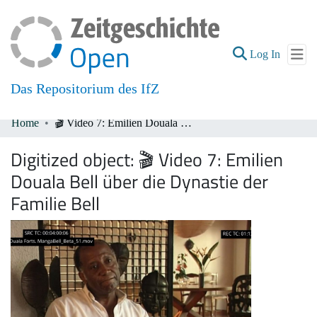
(current
Log In
Das Repositorium des IfZ
Home
🎬 Video 7: Emilien Douala Bell über die Dynastie der Familie Bell
Communities & Collections
Digitized object:
🎬 Video 7: Emilien
All of DSpace
Douala Bell über die Dynastie der
Familie Bell