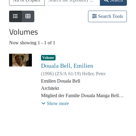
Search Tools
Volumes
Now showing
1 - 1 of 1
Volume
Douala Bell, Emilien
(
1996
)
(
ZS/A 61/19
)
Heller, Peter
Emilien Douala Bell
Architekt
Mitglied der Familie Douala Manga Bell
(Neffe von Alexander Douala Manga Bell;
Show more
Enkel von Rudolf Manga Bell)
Filmmaterial aus dem Film "Manga Bell -
Verdammte Deutsche?" (1987-1997/2023)