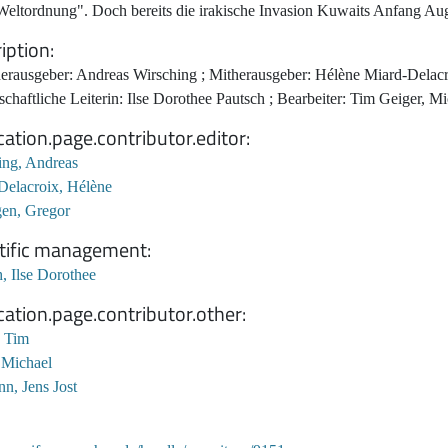
eltordnung". Doch bereits die irakische Invasion Kuwaits Anfang Augus
iption
erausgeber: Andreas Wirsching ; Mitherausgeber: Hélène Miard-Delacr
chaftliche Leiterin: Ilse Dorothee Pautsch ; Bearbeiter: Tim Geiger, 
cation.page.contributor.editor
ing, Andreas
Delacroix, Hélène
gen, Gregor
tific management
, Ilse Dorothee
cation.page.contributor.other
, Tim
 Michael
n, Jens Jost