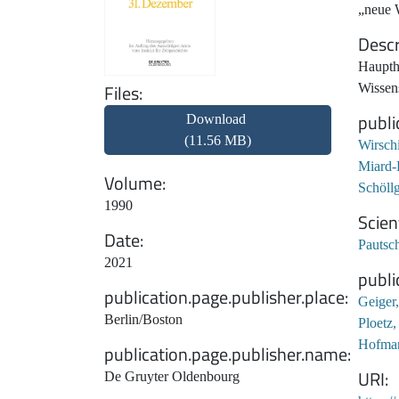
„neue W
Descr
Haupth
Files
Wissens
publi
Download
(11.56 MB)
Wirsch
Miard-
Volume
Schöll
1990
Scien
Date
Pautsch
2021
publi
publication.page.publisher.place
Geiger
Berlin/Boston
Ploetz,
Hofman
publication.page.publisher.name
URI
De Gruyter Oldenbourg