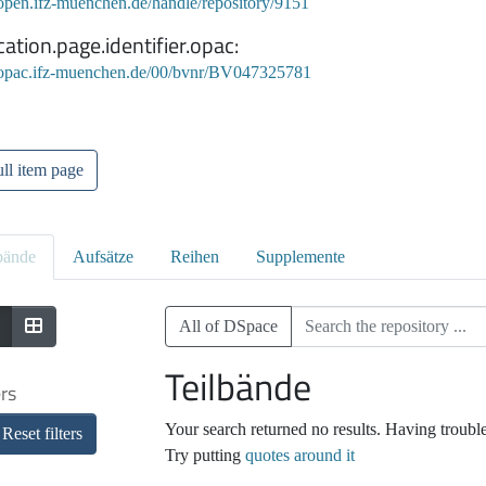
/open.ifz-muenchen.de/handle/repository/9151
cation.page.identifier.opac
//opac.ifz-muenchen.de/00/bvnr/BV047325781
ll item page
bände
Aufsätze
Reihen
Supplemente
All of DSpace
Teilbände
ers
Your search returned no results. Having troubl
Reset filters
Try putting
quotes around it