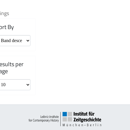
ings
ort By
esults per
age