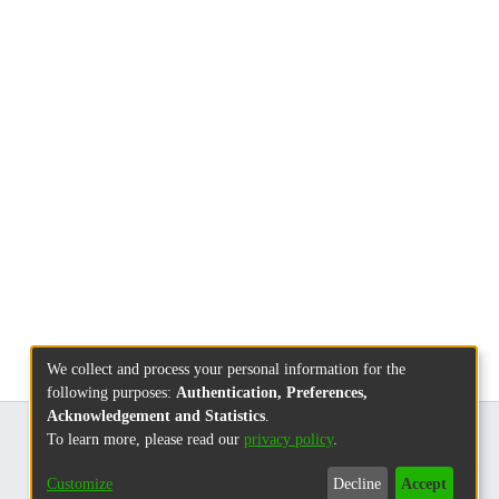
We collect and process your personal information for the
following purposes:
Authentication, Preferences,
Acknowledgement and Statistics
.
To learn more, please read our
privacy policy
.
Customize
Decline
Accept