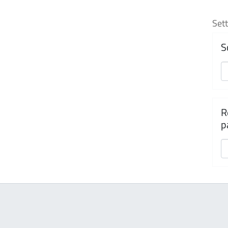
Sett
S
R
p