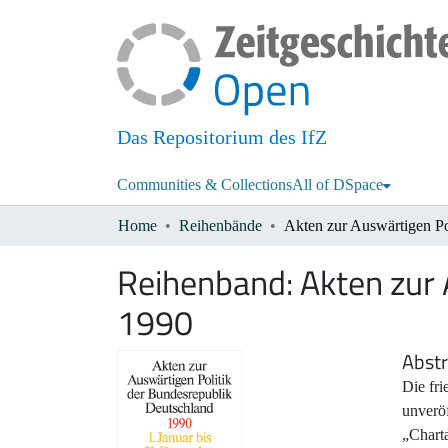
Das Repositorium des IfZ
Communities & Collections
All of DSpace
Home
Reihenbände
Reihenband:
Akten zur 
1990
Abstr
Die fri
unveröf
„Chart