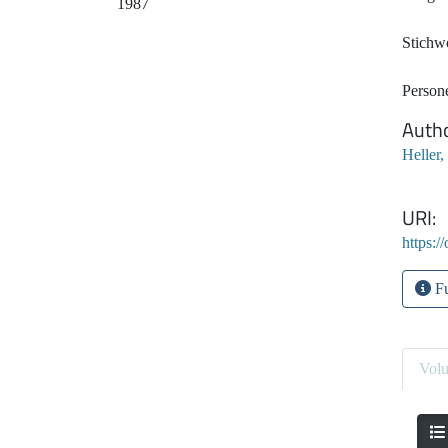
1987
Stichw
Person
Auth
Heller,
URI
https:/
Fu
Vol