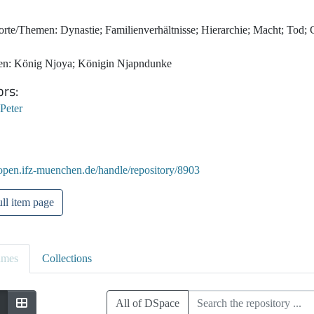
orte/Themen: Dynastie; Familienverhältnisse; Hierarchie; Macht; Tod; 
en: König Njoya; Königin Njapndunke
ors
 Peter
/open.ifz-muenchen.de/handle/repository/8903
ll item page
umes
Collections
All of DSpace