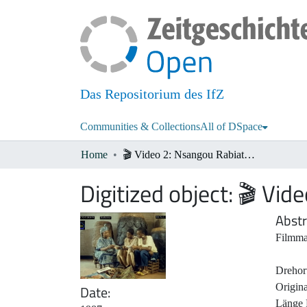
Das Repositorium des IfZ
Communities & Collections
All of DSpace
Home
🎬 Video 2: Nsangou Rabiatou Njoya über Königin Njapndunke
Digitized object:
🎬 Vid
Abstr
Filmma
Drehor
Origin
Date
Länge 