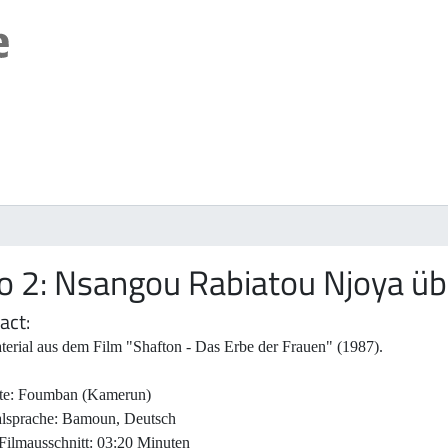
eo 2: Nsangou Rabiatou Njoya ü
act
terial aus dem Film "Shafton - Das Erbe der Frauen" (1987).
te: Foumban (Kamerun)
alsprache: Bamoun, Deutsch
Filmausschnitt: 03:20 Minuten