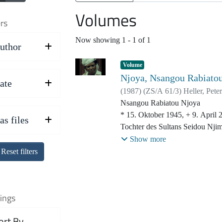
Volumes
ers
Now showing
1 - 1 of 1
uthor
Volume
Njoya, Nsangou Rabiato
ate
(
1987
)
(
ZS/A 61/3
)
Heller, Peter
Nsangou Rabiatou Njoya
* 15. Oktober 1945, + 9. April 
as files
Tochter des Sultans Seidou Nji
Schwester von Ibrahim Mbomb
Show more
Reset filters
Filmmaterial aus den Filmen "Sh
Frauen" (1987) und "African La
& Coca Cola" (1986/1987).
ings
Drehorte: Foumban (Kamerun)
ort By
Originalsprache: Bamoun und F