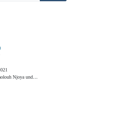
u
2021
molouh Njoya und
o Njoya
afton - Das Erbe der
dy - die Kinder von Foufou
ranzösisch