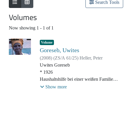
Search Tools
Volumes
Now showing
1 - 1 of 1
Volume
Goreseb, Uwites
(
2008
)
(
ZS/A 61/25
)
Heller, Peter
Uwites Goreseb
* 1926
Haushaltshilfe bei einer weißen Familie
Show more
Filmausschnitte aus dem Film
"Kolonialmama - Eine Reise in die
Gegenwart der Vergangenheit", 2009
Drehorte: Omaruru (Namibia)
Originalsprache: Damara