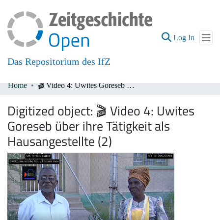
(current
Log In
Das Repositorium des IfZ
Home
🎬 Video 4: Uwites Goreseb über ihre Tätigkeit als Hausangestellte (2)
Communities & Collections
Digitized object:
🎬 Video 4: Uwites
All of DSpace
Goreseb über ihre Tätigkeit als
Hausangestellte (2)