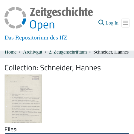
(current
Log In
Das Repositorium des IfZ
Home
Archivgut
2. Zeugenschrifttum
Schneider, Hannes
Communities & Collections
Collection:
Schneider, Hannes
All of DSpace
Files