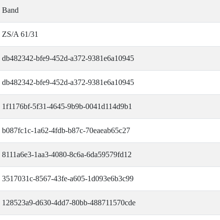
Band
ZS/A 61/31
db482342-bfe9-452d-a372-9381e6a10945
db482342-bfe9-452d-a372-9381e6a10945
1f1176bf-5f31-4645-9b9b-0041d114d9b1
b087fc1c-1a62-4fdb-b87c-70eaeab65c27
8111a6e3-1aa3-4080-8c6a-6da59579fd12
3517031c-8567-43fe-a605-1d093e6b3c99
128523a9-d630-4dd7-80bb-488711570cde