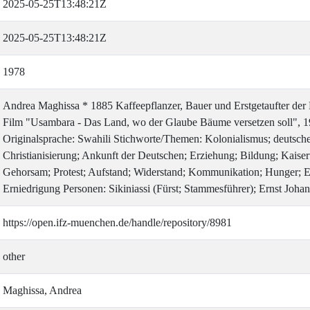
2025-05-25T13:48:21Z
2025-05-25T13:48:21Z
1978
Andrea Maghissa * 1885 Kaffeepflanzer, Bauer und Erstgetaufter der 
Film "Usambara - Das Land, wo der Glaube Bäume versetzen soll", 1
Originalsprache: Swahili Stichworte/Themen: Kolonialismus; deutsche
Christianisierung; Ankunft der Deutschen; Erziehung; Bildung; Kaiser
Gehorsam; Protest; Aufstand; Widerstand; Kommunikation; Hunger; E
Erniedrigung Personen: Sikiniassi (Fürst; Stammesführer); Ernst Joha
https://open.ifz-muenchen.de/handle/repository/8981
other
Maghissa, Andrea