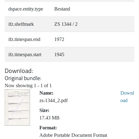
dspace.entity.type
Bestand
ifz.shelfmark
ZS 1344 / 2
ifz.timespan.end
1972
ifz.timespan.start
1945
Download
Original bundle
Now showing
1 - 1 of 1
Name:
Downl
zs-1344_2.pdf
oad
Size:
17.43 MB
Format:
Adobe Portable Document Format