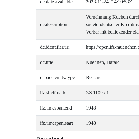
dc.date.available
2023-11-24T14:10:53Z
Vernehmung Kuehen durch V
dc.description
sudetendeutscher Krediti
Verber mit beiliegender ei
dc.identifier.uri
https://open.ifz-muenchen.
dc.title
Kuehnen, Harald
dspace.entity.type
Bestand
ifz.shelfmark
ZS 1109 / 1
ifz.timespan.end
1948
ifz.timespan.start
1948