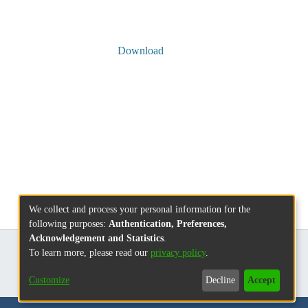
Download
We collect and process your personal information for the
following purposes:
Authentication, Preferences,
Acknowledgement and Statistics
.
To learn more, please read our
privacy policy
.
Customize
Decline
Accept