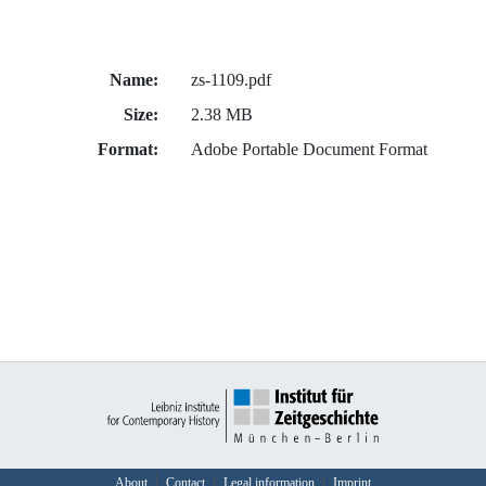
Name:
zs-1109.pdf
Size:
2.38 MB
Format:
Adobe Portable Document Format
About
Contact
Legal information
Imprint