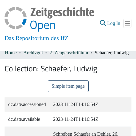
(current
Log In
Das Repositorium des IfZ
Home
Archivgut
2. Zeugenschrifttum
Schaefer, Ludwig
Communities & Collections
Collection:
Schaefer, Ludwig
All of DSpace
Simple item page
dc.date.accessioned
2023-11-24T14:16:54Z
dc.date.available
2023-11-24T14:16:54Z
Schreiben Schaefer an Dehler, 26.