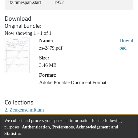
ifz.timespan.start
1952
Download
Original bundle
Now showing
1 - 1 of 1
Name:
Downl
zs-2479.pdf
oad
Size:
3.46 MB
Format:
Adobe Portable Document Format
Collections
2. Zeugenschrifttum
We collect and process your personal information for the following
purposes:
Authentication, Preferences, Acknowledgement and
Statistics
.