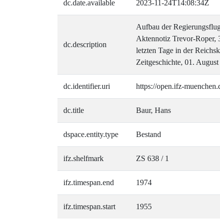
dc.date.available
2023-11-24T14:08:34Z
Aufbau der Regierungsflug
Aktennotiz Trevor-Roper, 
dc.description
letzten Tage in der Reichs
Zeitgeschichte, 01. August
dc.identifier.uri
https://open.ifz-muenchen.
dc.title
Baur, Hans
dspace.entity.type
Bestand
ifz.shelfmark
ZS 638 / 1
ifz.timespan.end
1974
ifz.timespan.start
1955