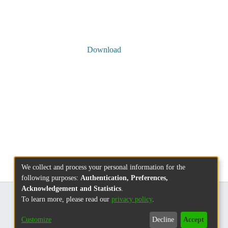
Download
We collect and process your personal information for the
following purposes:
Authentication, Preferences,
Acknowledgement and Statistics
.
To learn more, please read our
privacy policy
.
Customize
Decline
Accept