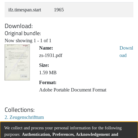
ifz.timespan.start
1965
Download
Original bundle
Now showing
1 - 1 of 1
Name:
Downl
zs-1931.pdf
oad
Size:
1.59 MB
Format:
Adobe Portable Document Format
Collections
2. Zeugenschrifttum
We collect and process your personal information for the following
purposes:
Authentication, Preferences, Acknowledgement and