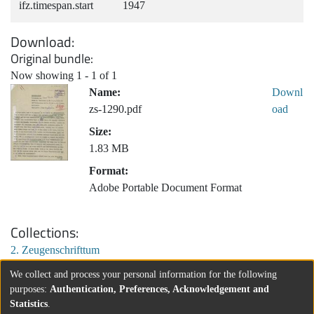
ifz.timespan.start
1947
Download
Original bundle
Now showing
1 - 1 of 1
Name:
Downl
zs-1290.pdf
oad
Size:
1.83 MB
Format:
Adobe Portable Document Format
Collections
2. Zeugenschrifttum
We collect and process your personal information for the following
purposes:
Authentication, Preferences, Acknowledgement and
Statistics
.