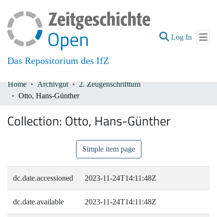
(current
Log In
Das Repositorium des IfZ
Home
Archivgut
2. Zeugenschrifttum
Communities & Collections
Otto, Hans-Günther
All of DSpace
Collection:
Otto, Hans-Günther
Simple item page
dc.date.accessioned
2023-11-24T14:11:48Z
dc.date.available
2023-11-24T14:11:48Z