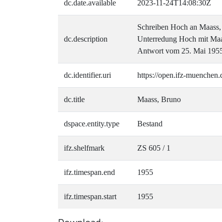
dc.date.available
2023-11-24T14:08:30Z
Schreiben Hoch an Maass, 2
dc.description
Unterredung Hoch mit Maass
Antwort vom 25. Mai 1955
dc.identifier.uri
https://open.ifz-muenchen.
dc.title
Maass, Bruno
dspace.entity.type
Bestand
ifz.shelfmark
ZS 605 / 1
ifz.timespan.end
1955
ifz.timespan.start
1955