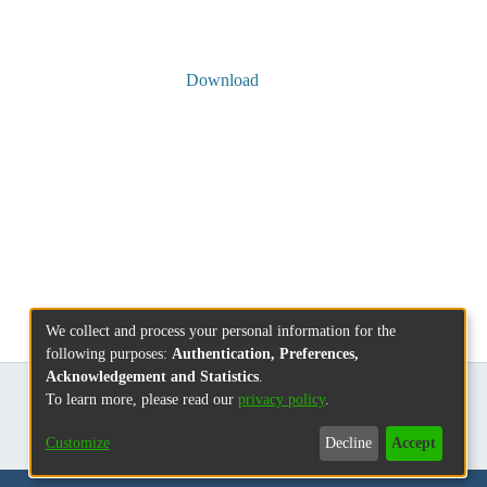
Download
We collect and process your personal information for the
following purposes:
Authentication, Preferences,
Acknowledgement and Statistics
.
To learn more, please read our
privacy policy
.
Customize
Decline
Accept