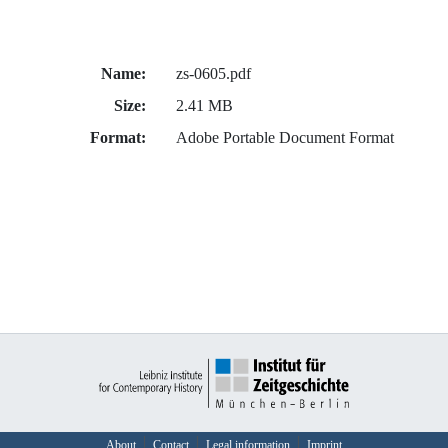
Name:
zs-0605.pdf
Size:
2.41 MB
Format:
Adobe Portable Document Format
About
Contact
Legal information
Imprint