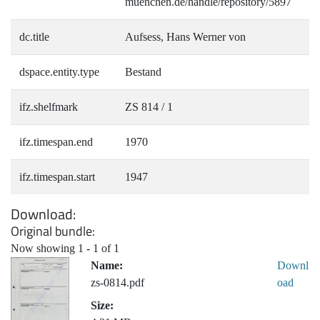
muenchen.de/handle/repository/5897
dc.title
Aufsess, Hans Werner von
dspace.entity.type
Bestand
ifz.shelfmark
ZS 814 / 1
ifz.timespan.end
1970
ifz.timespan.start
1947
Download
Original bundle
Now showing
1 - 1 of 1
Name:
Downl
zs-0814.pdf
oad
Size: