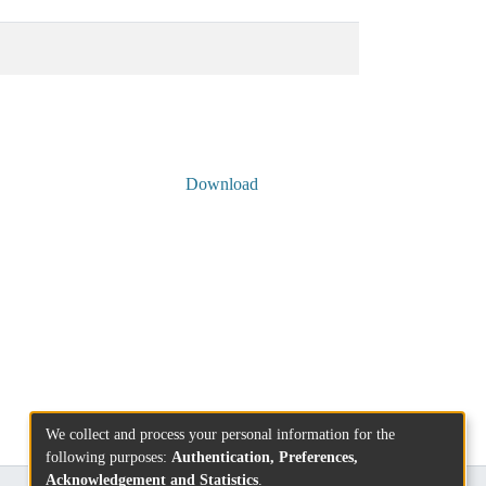
Download
We collect and process your personal information for the
following purposes:
Authentication, Preferences,
Acknowledgement and Statistics
.