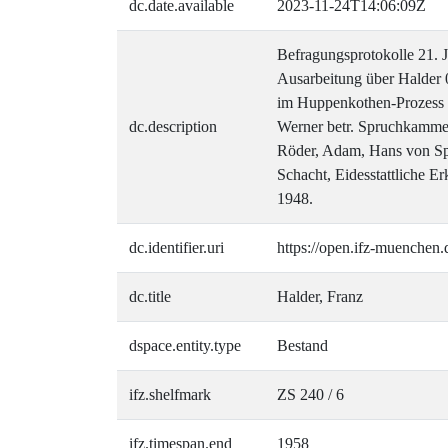
dc.date.available
2023-11-24T14:06:09Z
Befragungsprotokolle 21. J
Ausarbeitung über Halder 
im Huppenkothen-Prozess [
dc.description
Werner betr. Spruchkammer
Röder, Adam, Hans von Spei
Schacht, Eidesstattliche E
1948.
dc.identifier.uri
https://open.ifz-muenchen.
dc.title
Halder, Franz
dspace.entity.type
Bestand
ifz.shelfmark
ZS 240 / 6
ifz.timespan.end
1958