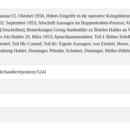
anuar/15. Oktober 1958, Hitlers Eingriffe in die operative Kriegsführ
02. September 1953; Abschrift Aussagen im Huppenkothen-Prozess; Ab
Abschriften]; Bemerkungen Georg Stadtmüller zu Briefen Halder an 
-Akt Halder 29. März 1953; Spruchkammerakten: Teil I: Böhm-Tettelba
del; Teil IIb: Conrad; Teil IIc: Eigene Aussagen, von Etzdorf, Hesse, 
rklärung Halder, Heusinger, Pfünder, Schubert, Deininger, Müller-Hill
de/handle/repository/5241