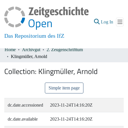
(current
Log In
Das Repositorium des IfZ
Home
Archivgut
2. Zeugenschrifttum
Communities & Collections
Klingmüller, Arnold
All of DSpace
Collection:
Klingmüller, Arnold
Simple item page
dc.date.accessioned
2023-11-24T14:16:20Z
dc.date.available
2023-11-24T14:16:20Z