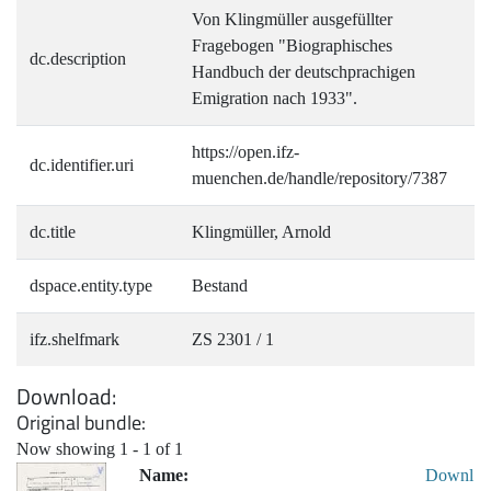
Von Klingmüller ausgefüllter
Fragebogen "Biographisches
dc.description
Handbuch der deutschprachigen
Emigration nach 1933".
https://open.ifz-
dc.identifier.uri
muenchen.de/handle/repository/7387
dc.title
Klingmüller, Arnold
dspace.entity.type
Bestand
ifz.shelfmark
ZS 2301 / 1
Download
Original bundle
Now showing
1 - 1 of 1
Name:
Downl