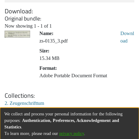
Download
Original bundle
Now showing
1 - 1 of 1
Name:
Downl
zs-0135_3.pdf
oad
Size:
15.34 MB
Format:
Adobe Portable Document Format
Collections
2. Zeugenschrifttum
We collect and process your personal information for the following
purposes:
Authentication, Preferences, Acknowledgement and
Statistics
.
To learn more, please read our
privacy policy
.