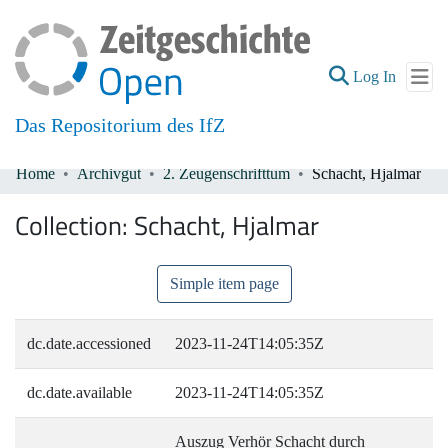
(current
Log In
Das Repositorium des IfZ
Home
Archivgut
2. Zeugenschrifttum
Schacht, Hjalmar
Communities & Collections
Collection:
Schacht, Hjalmar
All of DSpace
Simple item page
dc.date.accessioned
2023-11-24T14:05:35Z
dc.date.available
2023-11-24T14:05:35Z
Auszug Verhör Schacht durch