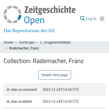
(current
Log In
Das Repositorium des IfZ
Home
Archivgut
2. Zeugenschrifttum
Communities & Collections
Rademacher, Franz
All of DSpace
Collection:
Rademacher, Franz
Simple item page
dc.date.accessioned
2023-11-24T14:16:57Z
dc.date.available
2023-11-24T14:16:57Z