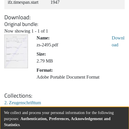
ifz.timespan.start
1947
Download
Original bundle
Now showing
1 - 1 of 1
Name:
Downl
zs-2495.pdf
oad
Size:
2.79 MB
Format:
Adobe Portable Document Format
Collections
2. Zeugenschrifttum
We collect and process your personal information for the following
purposes:
Authentication, Preferences, Acknowledgement and
Statistics
.