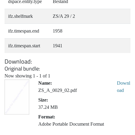
dspace.entity.type
Bestand
ifz.shelfmark
ZS/A 29 / 2
ifz.timespan.end
1958
ifz.timespan.start
1941
Download
Original bundle
Now showing
1 - 1 of 1
Name:
Downl
ZS_A_0029_02.pdf
oad
Size:
37.24 MB
Format:
Adobe Portable Document Format