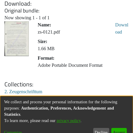
Download
Original bundle
Now showing
1 - 1 of 1
Name:
Downl
zs-0121.pdf
oad
Size:
1.66 MB
Format:
Adobe Portable Document Format
Collections
2. Zeugenschrifttum
We collect and process your personal information for the following
purposes:
Authentication, Preferences, Acknowledgement and
Statistics
.
To learn more, please read our
privacy policy
.
Customize
Decline
Accept