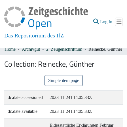
(current
Log In
Das Repositorium des IfZ
Home
Archivgut
2. Zeugenschrifttum
Reinecke, Günther
Communities & Collections
Collection:
Reinecke, Günther
All of DSpace
Simple item page
dc.date.accessioned
2023-11-24T14:05:33Z
dc.date.available
2023-11-24T14:05:33Z
Eidesstattliche Erklärungen Februar