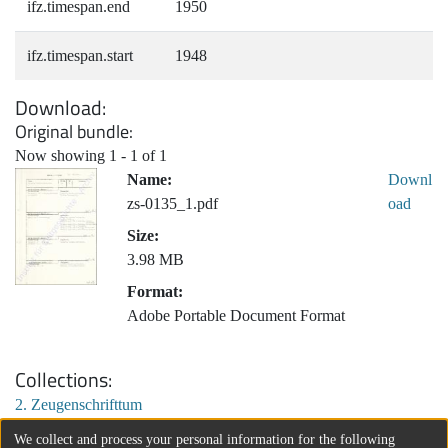
ifz.timespan.end
1950
ifz.timespan.start
1948
Download
Original bundle
Now showing
1 - 1 of 1
Name:
Downl
zs-0135_1.pdf
oad
Size:
3.98 MB
Format:
Adobe Portable Document Format
Collections
2. Zeugenschrifttum
We collect and process your personal information for the following