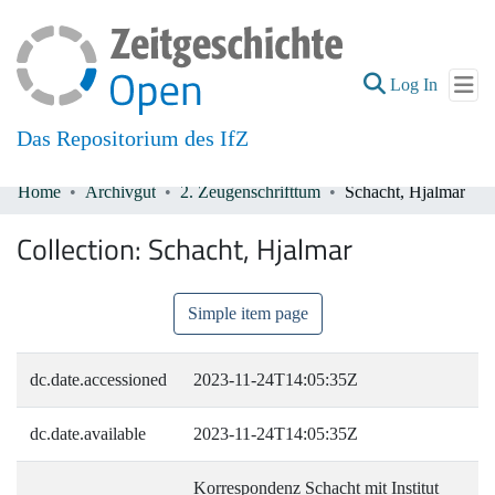
(current
Log In
Das Repositorium des IfZ
Home
Archivgut
2. Zeugenschrifttum
Schacht, Hjalmar
Communities & Collections
Collection:
Schacht, Hjalmar
All of DSpace
Simple item page
dc.date.accessioned
2023-11-24T14:05:35Z
dc.date.available
2023-11-24T14:05:35Z
Korrespondenz Schacht mit Institut