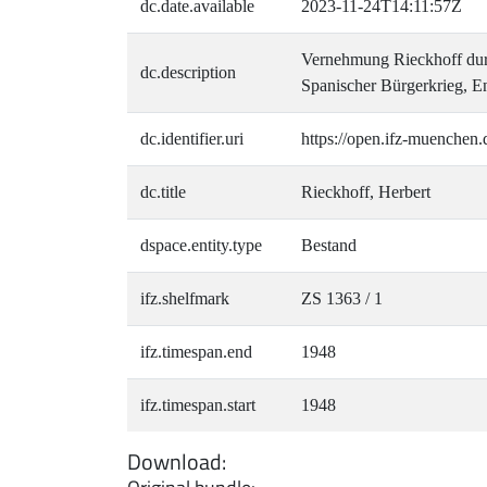
dc.date.available
2023-11-24T14:11:57Z
Vernehmung Rieckhoff durc
dc.description
Spanischer Bürgerkrieg, E
dc.identifier.uri
https://open.ifz-muenchen.
dc.title
Rieckhoff, Herbert
dspace.entity.type
Bestand
ifz.shelfmark
ZS 1363 / 1
ifz.timespan.end
1948
ifz.timespan.start
1948
Download