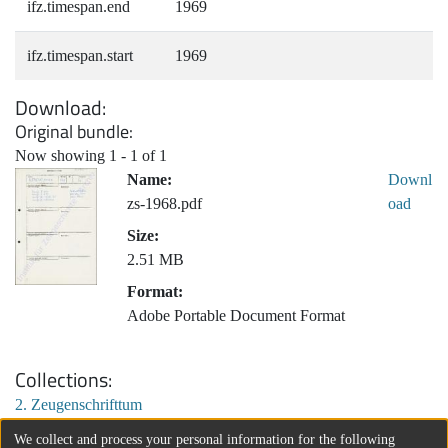
ifz.timespan.end
1969
ifz.timespan.start
1969
Download
Original bundle
Now showing
1 - 1 of 1
Name:
Downl
zs-1968.pdf
oad
Size:
2.51 MB
Format:
Adobe Portable Document Format
Collections
2. Zeugenschrifttum
We collect and process your personal information for the following