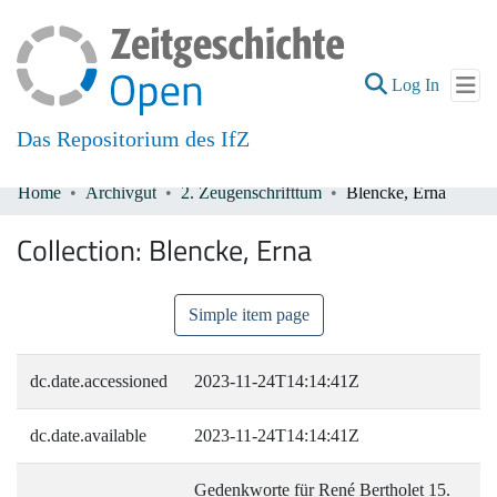
(current
Log In
Das Repositorium des IfZ
Home
Archivgut
2. Zeugenschrifttum
Blencke, Erna
Communities & Collections
Collection:
Blencke, Erna
All of DSpace
Simple item page
dc.date.accessioned
2023-11-24T14:14:41Z
dc.date.available
2023-11-24T14:14:41Z
Gedenkworte für René Bertholet 15.