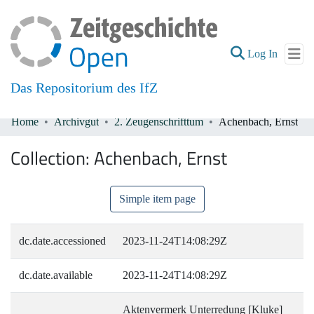
(current
Log In
Das Repositorium des IfZ
Home
Archivgut
2. Zeugenschrifttum
Achenbach, Ernst
Communities & Collections
Collection:
Achenbach, Ernst
All of DSpace
Simple item page
dc.date.accessioned
2023-11-24T14:08:29Z
dc.date.available
2023-11-24T14:08:29Z
Aktenvermerk Unterredung [Kluke]