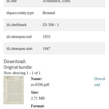
dc.title
Achenbach, Ernst
dspace.entity.type
Bestand
ifz.shelfmark
ZS 596 / 1
ifz.timespan.end
1955
ifz.timespan.start
1947
Download
Original bundle
Now showing
1 - 1 of 1
Name:
Downl
zs-0596.pdf
oad
Size:
2.71 MB
Format: