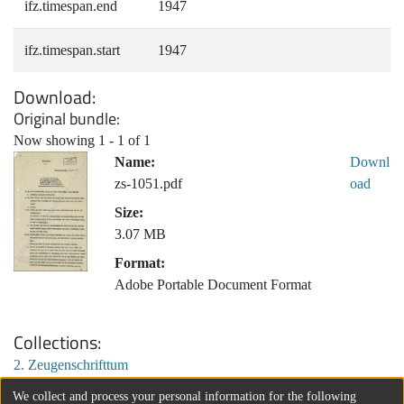
ifz.timespan.end
1947
ifz.timespan.start
1947
Download
Original bundle
Now showing
1 - 1 of 1
Name:
Downl
zs-1051.pdf
oad
Size:
3.07 MB
Format:
Adobe Portable Document Format
Collections
2. Zeugenschrifttum
We collect and process your personal information for the following