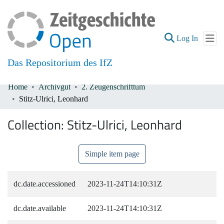
(current
Log In
Das Repositorium des IfZ
Home
Archivgut
2. Zeugenschrifttum
Communities & Collections
Stitz-Ulrici, Leonhard
All of DSpace
Collection:
Stitz-Ulrici, Leonhard
Simple item page
dc.date.accessioned
2023-11-24T14:10:31Z
dc.date.available
2023-11-24T14:10:31Z