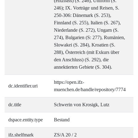
(Hitzbass) (S. 246), Uniform (S.
246); IX. Vorträge und Reisen, S.
250-306: Dänemark (S. 253),
Finnland (S. 255), Italien (S. 267),
Niederlande (S. 272), Ungarn (S.
274), Bulgarien (S: 277), Rumänien,
Slowakei (S. 284), Kroatien (S.
288), Österreich (mit Exkurs über
den Anschluss) (S. 292), die
annektierten Gebiete (S. 304).
https://open.ifz-
dc.identifier.uri
muenchen.de/handle/repository/7774
dc.title
Schwerin von Krosigk, Lutz
dspace.entity.type
Bestand
ifz.shelfmark
ZS/A 20 / 2