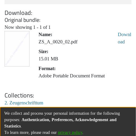
Download
Original bundle
Now showing
1 - 1 of 1
Name:
Downl
ZS_A_0020_02.pdf
oad
Size:
15.01 MB
Format:
Adobe Portable Document Format
Collections
2. Zeugenschrifttum
We collect and process your personal information for the following
purposes:
Authentication, Preferences, Acknowledgement and
Statistics
.
To learn more, please read our
privacy policy
.