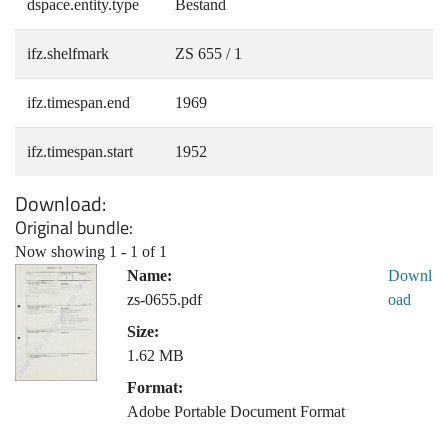
dspace.entity.type
Bestand
ifz.shelfmark
ZS 655 / 1
ifz.timespan.end
1969
ifz.timespan.start
1952
Download
Original bundle
Now showing
1 - 1 of 1
Name:
Downl
zs-0655.pdf
oad
Size:
1.62 MB
Format:
Adobe Portable Document Format