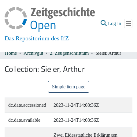
(current
Log In
Das Repositorium des IfZ
Home
Archivgut
2. Zeugenschrifttum
Sieler, Arthur
Communities & Collections
Collection:
Sieler, Arthur
All of DSpace
Simple item page
dc.date.accessioned
2023-11-24T14:08:36Z
dc.date.available
2023-11-24T14:08:36Z
Zwei Eidesstattliche Erklärungen