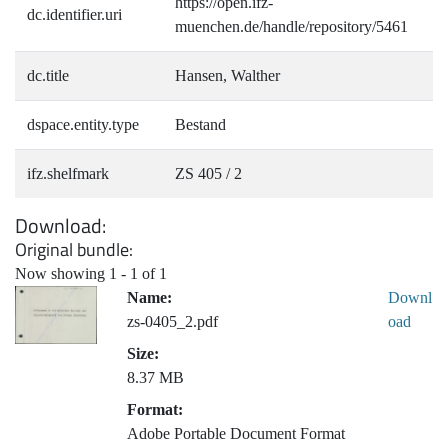
https://open.ifz-
dc.identifier.uri
muenchen.de/handle/repository/5461
dc.title
Hansen, Walther
dspace.entity.type
Bestand
ifz.shelfmark
ZS 405 / 2
Download
Original bundle
Now showing
1 - 1 of 1
Name:
Downl
zs-0405_2.pdf
oad
Size:
8.37 MB
Format:
Adobe Portable Document Format