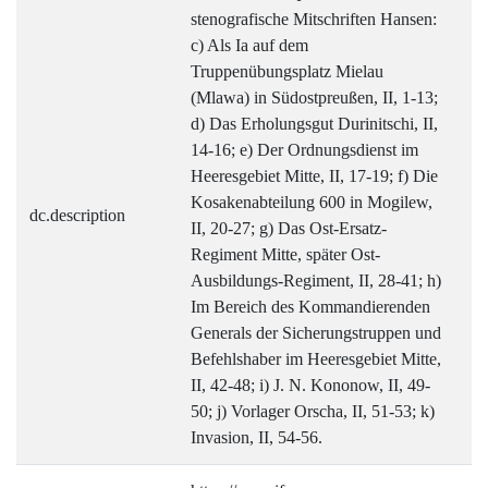
stenografische Mitschriften Hansen:
c) Als Ia auf dem
Truppenübungsplatz Mielau
(Mlawa) in Südostpreußen, II, 1-13;
d) Das Erholungsgut Durinitschi, II,
14-16; e) Der Ordnungsdienst im
Heeresgebiet Mitte, II, 17-19; f) Die
Kosakenabteilung 600 in Mogilew,
dc.description
II, 20-27; g) Das Ost-Ersatz-
Regiment Mitte, später Ost-
Ausbildungs-Regiment, II, 28-41; h)
Im Bereich des Kommandierenden
Generals der Sicherungstruppen und
Befehlshaber im Heeresgebiet Mitte,
II, 42-48; i) J. N. Kononow, II, 49-
50; j) Vorlager Orscha, II, 51-53; k)
Invasion, II, 54-56.