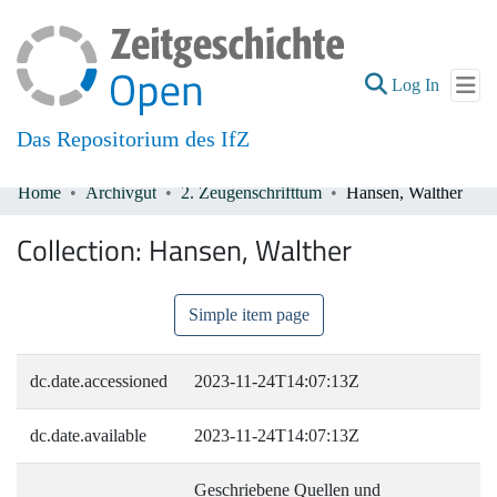
(current
Log In
Das Repositorium des IfZ
Home
Archivgut
2. Zeugenschrifttum
Hansen, Walther
Communities & Collections
Collection:
Hansen, Walther
All of DSpace
Simple item page
dc.date.accessioned
2023-11-24T14:07:13Z
dc.date.available
2023-11-24T14:07:13Z
Geschriebene Quellen und