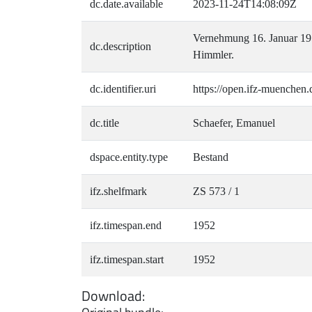
dc.date.available
2023-11-24T14:08:09Z
Vernehmung 16. Januar 195
dc.description
Himmler.
dc.identifier.uri
https://open.ifz-muenchen.
dc.title
Schaefer, Emanuel
dspace.entity.type
Bestand
ifz.shelfmark
ZS 573 / 1
ifz.timespan.end
1952
ifz.timespan.start
1952
Download