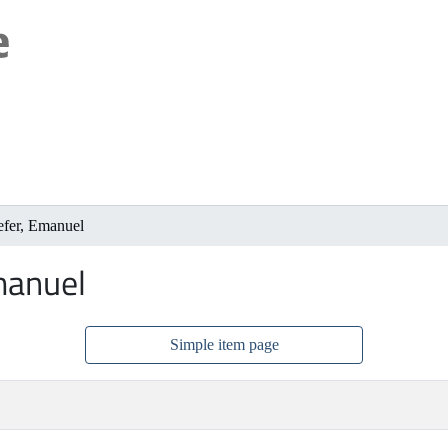
efer, Emanuel
manuel
Simple item page