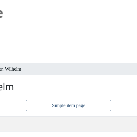
er, Wilhelm
helm
Simple item page