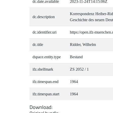
dc.date.available
2023-11-24T14:15:06Z
Korrespondenz Heiber-Ridd
dc.description
Geschichte des neuen Deut
dc.identifier.uri
https://open.ifz-muenchen.
dc.title
Ridder, Wilhelm
dspace.entity.type
Bestand
ifz.shelfmark
ZS 2052 / 1
ifz.timespan.end
1964
ifz.timespan.start
1964
Download