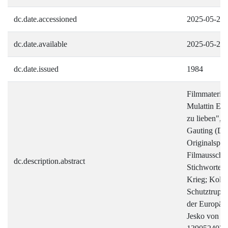
dc.date.accessioned
2025-05-20
dc.date.available
2025-05-20
dc.date.issued
1984
Filmmaterial
Mulattin Els
zu lieben", 
Gauting (De
Originalspr
Filmausschni
dc.description.abstract
Stichworte/
Krieg; Kolon
Schutztruppe
der Europäe
Jesko von P