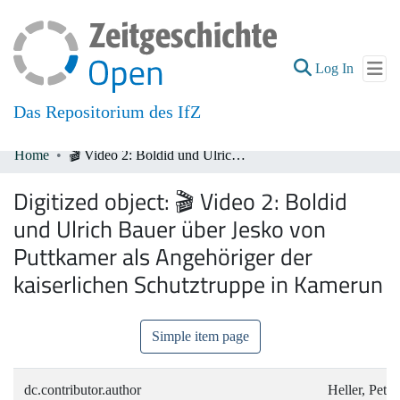
(current
Log In
Das Repositorium des IfZ
Home
🎬 Video 2: Boldid und Ulrich Bauer über Jesko von Puttkamer als Angehöriger der kaiserlichen Schutztruppe in Kamerun
Communities & Collections
Digitized object:
🎬 Video 2: Boldid
All of DSpace
und Ulrich Bauer über Jesko von
Puttkamer als Angehöriger der
kaiserlichen Schutztruppe in Kamerun
Simple item page
dc.contributor.author
Heller, Peter