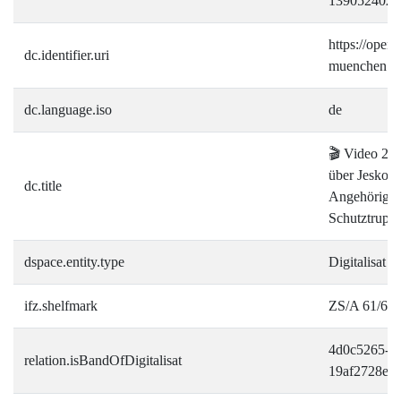
139052402)
https://open.i
dc.identifier.uri
muenchen.de
dc.language.iso
de
🎬 Video 2: 
über Jesko v
dc.title
Angehöriger 
Schutztrupp
dspace.entity.type
Digitalisat
ifz.shelfmark
ZS/A 61/6-3
4d0c5265-8f
relation.isBandOfDigitalisat
19af2728e7