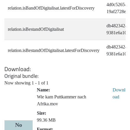
4d0c5265-8f
relation.isBandOfDigitalisat.latestForDiscovery
19af2728e7
db482342-bf
relation.isBestandOfDigitalisat
9381e6a109
db482342-bf
relation.isBestandOfDigitalisat.latestForDiscovery
9381e6a109
Download
Original bundle
Now showing
1 - 1 of 1
Name:
Downl
Wie kam Puttkammer nach
oad
Afrika.mov
Size:
99.36 MB
No
Format: