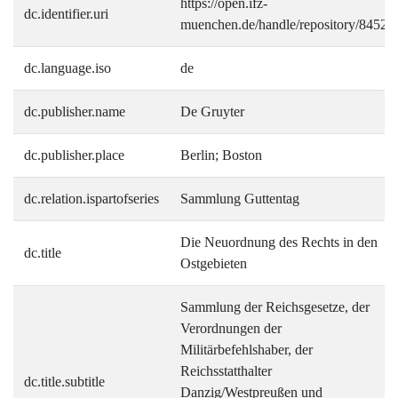
https://open.ifz-
dc.identifier.uri
muenchen.de/handle/repository/8452
dc.language.iso
de
dc.publisher.name
De Gruyter
dc.publisher.place
Berlin; Boston
dc.relation.ispartofseries
Sammlung Guttentag
Die Neuordnung des Rechts in den
dc.title
Ostgebieten
Sammlung der Reichsgesetze, der
Verordnungen der
Militärbefehlshaber, der
Reichsstatthalter
dc.title.subtitle
Danzig/Westpreußen und