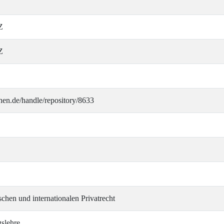
Z
Z
hen.de/handle/repository/8633
chen und internationalen Privatrecht
slehre