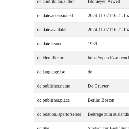
dc.contributor.author
Blomeyer, Arwed
dc.date.accessioned
2024-11-07T16:21:15
dc.date.available
2024-11-07T16:21:15
dc.date.issued
1939
dc.identifier.uri
https://open.ifz-muenc
dc.language.iso
de
dc.publisher.name
De Gruyter
dc.publisher.place
Berlin; Boston
dc.relation.ispartofseries
Beiträge zum ausländis
dc.title
Studien zur Bedingung