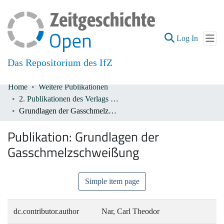
(current
Log In
Das Repositorium des IfZ
Home
Weitere Publikationen
Communities & Collections
2. Publikationen des Verlags De Gruyter 1933-1945
Grundlagen der Gasschmelzschweißung
All of DSpace
Publikation:
Grundlagen der
Gasschmelzschweißung
Simple item page
dc.contributor.author
Nar, Carl Theodor