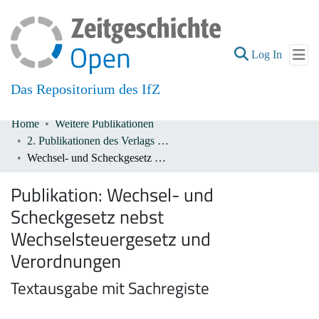
(current
Log In
Das Repositorium des IfZ
Home
Weitere Publikationen
Communities & Collections
2. Publikationen des Verlags De Gruyter 1933-1945
Wechsel- und Scheckgesetz nebst Wechselsteuergesetz und Verordnungen
All of DSpace
Publikation:
Wechsel- und
Scheckgesetz nebst
Wechselsteuergesetz und
Verordnungen
Textausgabe mit Sachregiste