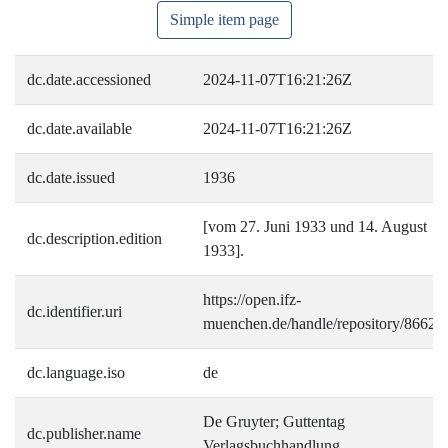
Simple item page
dc.date.accessioned
2024-11-07T16:21:26Z
dc.date.available
2024-11-07T16:21:26Z
dc.date.issued
1936
[vom 27. Juni 1933 und 14. August
dc.description.edition
1933].
https://open.ifz-
dc.identifier.uri
muenchen.de/handle/repository/8662
dc.language.iso
de
De Gruyter; Guttentag
dc.publisher.name
Verlagsbuchhandlung