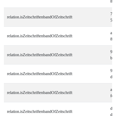
8d
7e
relation.isZeitschriftenbandOfZeitschrift
5f
a8c
relation.isZeitschriftenbandOfZeitschrift
81
9a8
relation.isZeitschriftenbandOfZeitschrift
b6
927
relation.isZeitschriftenbandOfZeitschrift
d8
ad6
relation.isZeitschriftenbandOfZeitschrift
fc
d3f
relation.isZeitschriftenbandOfZeitschrift
da