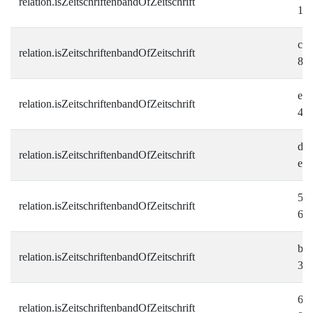
relation.isZeitschriftenbandOfZeitschrift
1a
c9c
relation.isZeitschriftenbandOfZeitschrift
8b
ec9
relation.isZeitschriftenbandOfZeitschrift
42
d29
relation.isZeitschriftenbandOfZeitschrift
e7
5f5
relation.isZeitschriftenbandOfZeitschrift
6c
b70
relation.isZeitschriftenbandOfZeitschrift
30
644
relation.isZeitschriftenbandOfZeitschrift