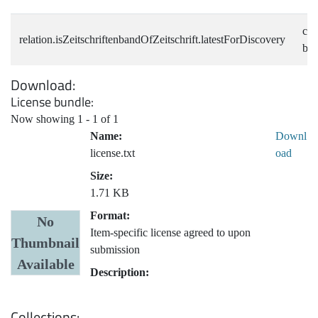
c61
relation.isZeitschriftenbandOfZeitschrift.latestForDiscovery
b5b
Download
License bundle
Now showing
1 - 1 of 1
Name:
Downl
license.txt
oad
Size:
1.71 KB
Format:
No
Item-specific license agreed to upon
Thumbnail
submission
Available
Description:
Collections