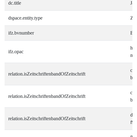
dc.title
Jah
dspace.entity.type
Zei
ifz.bvnumber
BV
htt
ifz.opac
mu
c61
relation.isZeitschriftenbandOfZeitschrift
b5b
c61
relation.isZeitschriftenbandOfZeitschrift
b5b
d0
relation.isZeitschriftenbandOfZeitschrift
f9