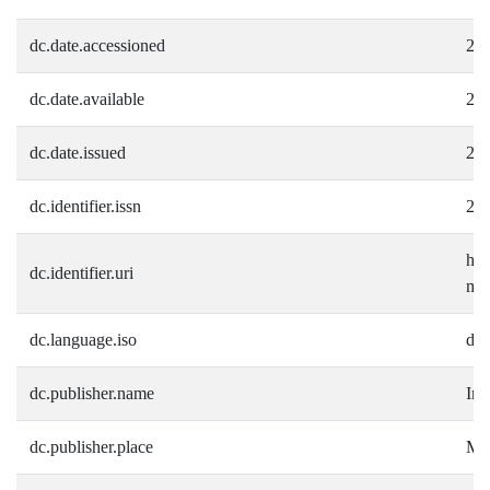
dc.date.accessioned
20
dc.date.available
20
dc.date.issued
20
dc.identifier.issn
21
htt
dc.identifier.uri
mue
dc.language.iso
de
dc.publisher.name
Ins
dc.publisher.place
Mün