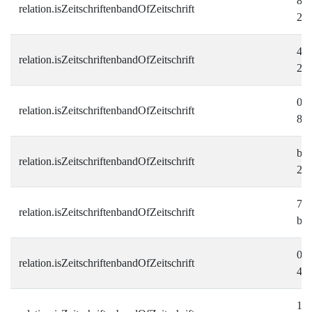
814
relation.isZeitschriftenbandOfZeitschrift
29
4d9
relation.isZeitschriftenbandOfZeitschrift
21
07
relation.isZeitschriftenbandOfZeitschrift
8d
b7
relation.isZeitschriftenbandOfZeitschrift
2e
7c6
relation.isZeitschriftenbandOfZeitschrift
be
00
relation.isZeitschriftenbandOfZeitschrift
49
108