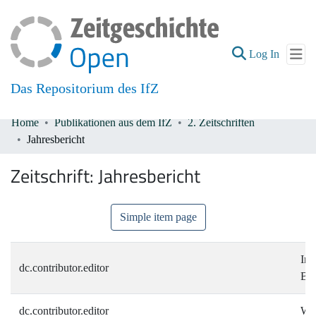
(current
Log In
Das Repositorium des IfZ
Home
Publikationen aus dem IfZ
2. Zeitschriften
Communities & Collections
Jahresbericht
All of DSpace
Zeitschrift:
Jahresbericht
Simple item page
Ins
dc.contributor.editor
Ber
dc.contributor.editor
Wir