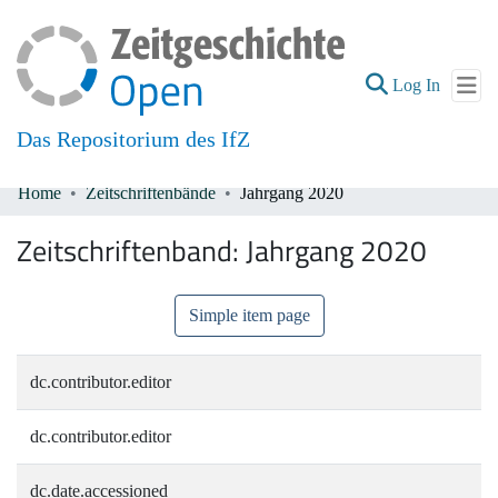
(current
Log In
Das Repositorium des IfZ
Home
Zeitschriftenbände
Jahrgang 2020
Communities & Collections
Zeitschriftenband:
Jahrgang 2020
All of DSpace
Simple item page
dc.contributor.editor
dc.contributor.editor
dc.date.accessioned